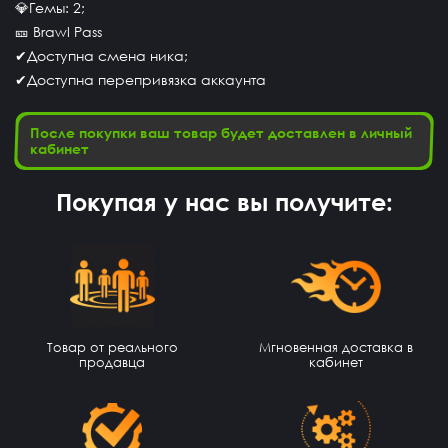
💎Гемы: 2;
🎫 Brawl Pass
✔Доступна смена ника;
✔Доступна перепривязка аккаунта
После покупки ваш товар будет доставлен в личный
кабинет
Покупая у нас вы получите:
Оятилло Хаитов
14 часов назад
Точно прям уверен уже 4 акк по фри фаер всё
приходит😈
Товар от реального
Мгновенная доставка в
продавца
кабинет
potkukocta
13 часов назад
Сайт топ!!!
Макс Коробков
12 часов назад