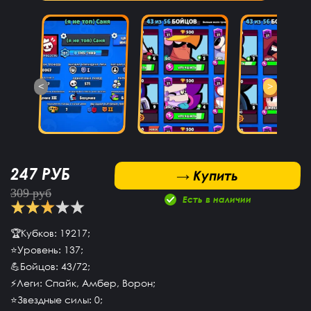
<
>
247 РУБ
 Купить
→ Купить
309 руб
Есть в наличии
🏆Кубков: 19217;
⭐Уровень: 137;
💪Бойцов: 43/72;
⚡Леги: Спайк, Амбер, Ворон;
⭐Звездные силы: 0;