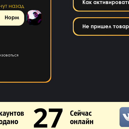
Как активироват
нут назад
Норм
Не пришел товар
изоваться
27
каунтов
Сейчас
одано
онлайн