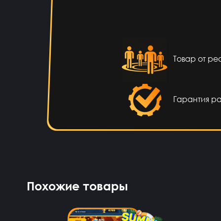
Vladislav Vporyade
12 ча
С
Товар от р
Timofei Fivtitwo
11 ча
нор
Гарантия р
somftdcrew
10 ча
Сайт прост
Диана Щербетова
10 ча
Похожие товары
Egopkabossuk Dscraft
8 ча