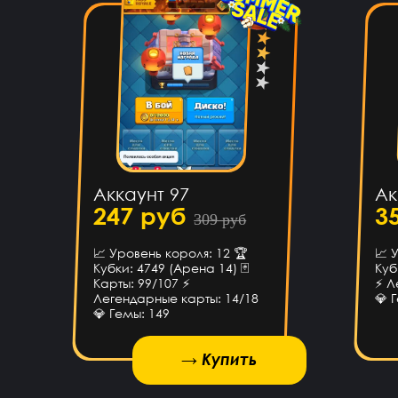
Топ4ik
Ilya
8 ча
Подходит 
Иван Горобинский
6 ча
Аккаунт 97
Ак
Куда пришел? На
247 руб
3
309 руб
📈 Уровень короля: 12 🏆
📈 
Айнур Кулиева
6 ча
Кубки: 4749 (Арена 14) 🃏
Куб
Карты: 99/107 ⚡
⚡ Л
Акк пр
Легендарные карты: 14/18
💎 
💎 Гемы: 149
Гоша Кемертелидзе
6 ча
→ Купить
→ Купить
→ Купить
Я хз насчёт сайта. Куплю ак