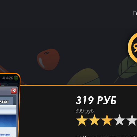
Г
319 РУБ
→ Купить
399 руб