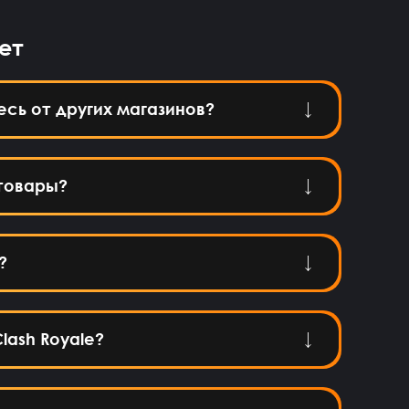
ет
есь от других магазинов?
товары?
?
lash Royale?