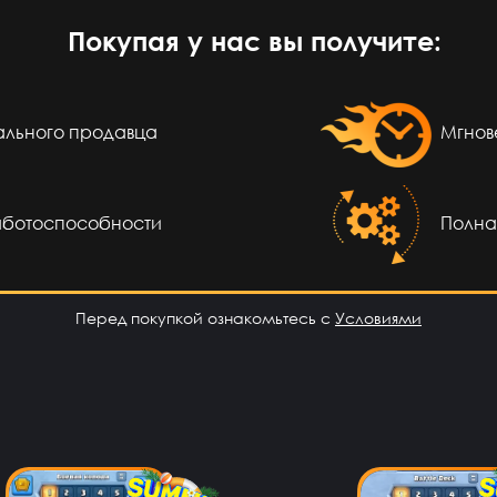
Покупая у нас вы получите:
сов назад
айт топ
еального продавца
Мгнов
сов назад
м сайт
аботоспособности
Полна
сов назад
о супер
Перед покупкой ознакомьтесь с
Условиями
сов назад
Класс
сов назад