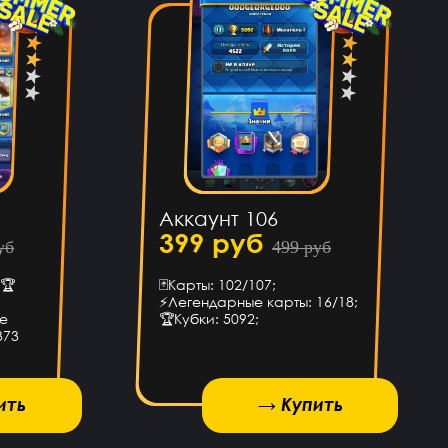
Аккаунт 106
399 руб
уб
499 руб
 🏆
🃏Карты: 102/107;
⚡Легендарные карты: 16/18;
ые
🏆Кубки: 5092;
373
ить
→ Купить
→ Купить