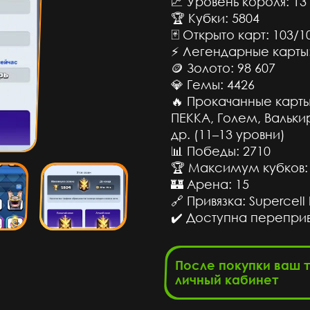
📈 Уровень короля: 13
🏆 Кубки: 5804
🃏 Открыто карт: 103/1
⚡ Легендарные карты:
🪙 Золото: 98 607
💎 Гемы: 4426
🔥 Прокачанные карты
ПЕККА, Голем, Вальки
др. (11–13 уровни)
📊 Победы: 2710
🏆 Максимум кубков:
🏰 Арена: 15
сов назад
🔗 Привязка: Supercell 
✔️ Доступна переприв
Top
сов назад
После покупки ваш 
личный кабинет
обман👌