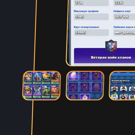
Абукар Хамхоев
14 ча
Игорь Богданович
13 ча
Збс, не 