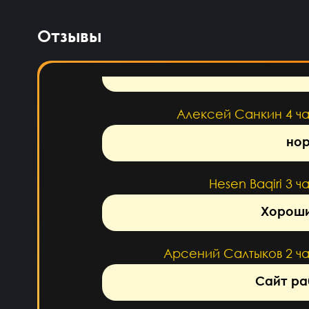
напишу ещё раз обман, 
Отзывы
Daniel Abazov
4 ч
Алексей Санкин
4 ч
нор
Hesen Baqiri
3 ч
Хороши
Арсений Салтыков
2 ч
Сайт ра