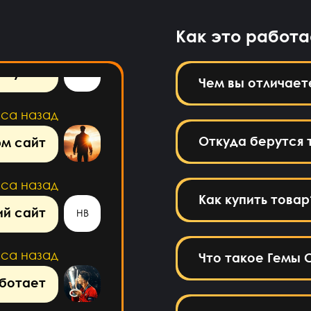
или нет
Как это работа
аса назад
куплю
DA
Чем вы отличает
аса назад
Откуда берутся 
м сайт
аса назад
Как купить товар
й сайт
HB
аса назад
Что такое Гемы C
ботает