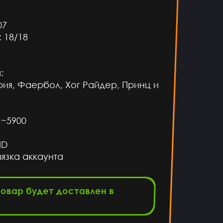
07
 18/18
:
рия, Фаербол, Хог Райдер, Принц и
 ~5900
ID
язка аккаунта
товар будет доставлен в