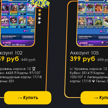
 воще!)
сов назад
на ps4?
сов назад
каунт 102
Аккаунт 105
 почту?
59 руб
399 руб
449 руб
499 р
Уровень короля: 12 🏆
📈 Уровень короля: 12
сов назад
ки: 4435 🃏 Карты: 97/107
Кубки: 5514 🃏 Карты:
егендарные карты: 17/18
103/107 ⚡ Легендарн
ишел)))
Гемы: 531
карты: 17/18 💎 Гемы: 
сов назад
→ Купить
→ Купить
→ Куп
каунт и
ГК