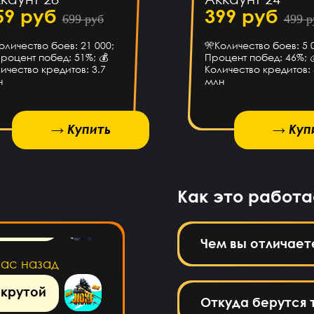
ботает*
59 руб
399 руб
699 руб
499 р
оличество боев: 21 000;
🎌Количество боев: 5 0
аса назад
роцент побед: 51%; 💰
Процент побед: 46%; 
ичество кредитов: 3.7
Количество кредитов: 
п сайт!
ЕК
н
млн
аса назад
→ Купить
→ Купить
→ Куп
спс
аса назад
Как это работа
сто топ
Чем вы отличает
час назад
 крутой
Откуда берутся 