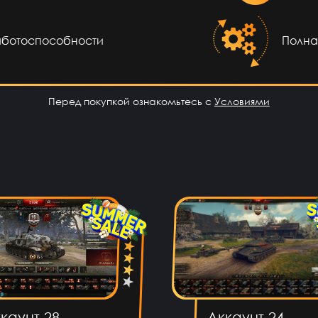
сов назад
аботоспособности
Полна
л сразу
 оплаты
Перед покупкой ознакомьтесь с
Условиями
сов назад
л гемов
 плей и
поверил
сов назад
цену не
аебали
сов назад
каунт 28
Аккаунт 24