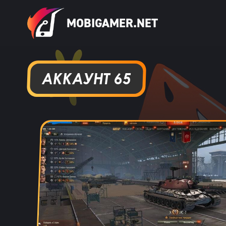
MOBIGAMER.NET
АККАУНТ 65
Тебе какая разница осёл
14 ча
ребят сайт н
Кирилл Милов
13 ча
Н
Гавриил Воронцов
13 ча