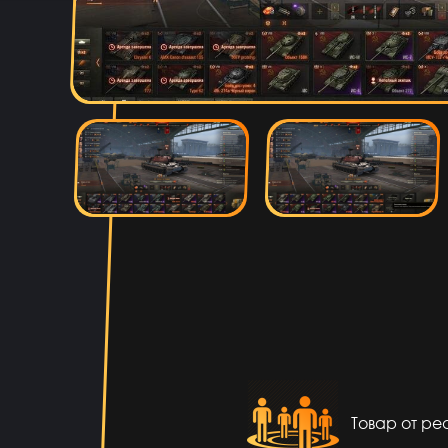
Сейчас п
Ера Ера
12 ча
Это 
Sobolev-Dimas
11 ча
Вроде магаз
Тамерлан Хамраев
10 ча
Это ри
Даниил Анисимов
10 ча
Товар от р
А