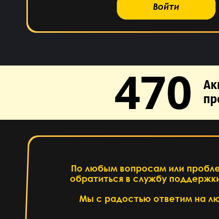
Войти
470
Ак
пр
По любым вопросам или пробл
обратиться в службу поддержки
Написать
Мы с радостью ответим на л