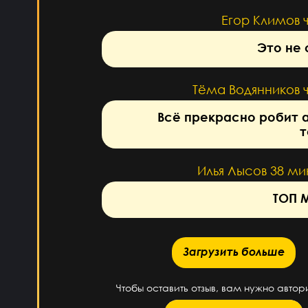
Егор Климов
Это не
Тёма Водянников
Всё прекрасно робит 
т
Илья Лысов
38 ми
ТОП 
Загрузить больше
Загрузить больше
Чтобы оставить отзыв, вам нужно автор