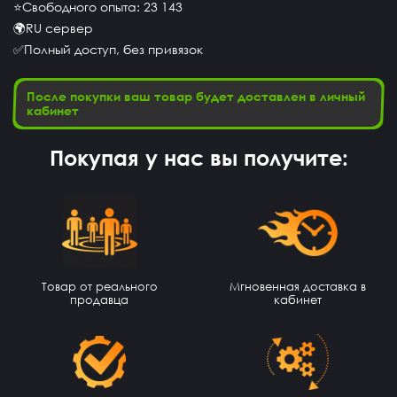
⭐Свободного опыта: 23 143
🌍RU сервер
✅Полный доступ, без привязок
После покупки ваш товар будет доставлен в личный
кабинет
Покупая у нас вы получите:
Геннадий Быков
15 часов назад
Товар от реального
Мгновенная доставка в
продавца
кабинет
да покупайй
Егор Воробьев
14 часов назад
Как ввести купленный аккаунт stand-off 2
Игорь Волков
13 часов назад