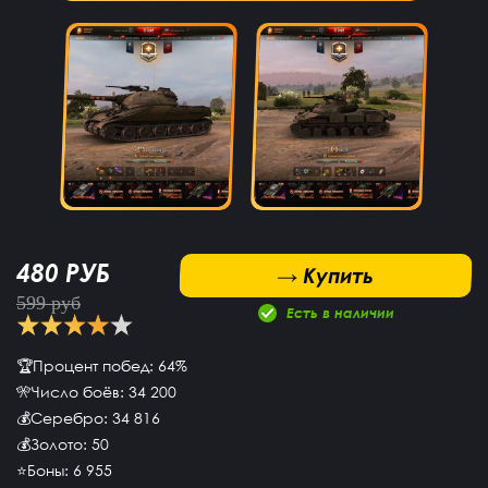
480 РУБ
 Купить
→ Купить
599 руб
Есть в наличии
🏆Процент побед: 64%
🎌Число боёв: 34 200
💰Серебро: 34 816
💰Золото: 50
⭐Боны: 6 955